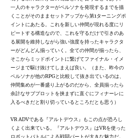
一人のキャラクターがペルソナを発現するまでを描
くことがそのままセットアップから第1ターニングポ
イントにあたる。これを新しい仲間が現れる度にリ
ピートする構造なので、これを守るだけで引きのあ
る展開を維持しながら強い強度を持ったキャラクタ
ーがどんどん揃っていく。全ての仲間が揃ったら、
そこからミッドポイントに繋げてファイナル・イメ
ージまで駆け抜けてしまえば良い。（また、昨今の
ペルソナが他のRPGと比較して抜き出ているのは、
仲間集めが一番盛り上がるのだから、全員揃ったら
余計なサブプロットを挟まずに直ぐにフィナーレに
入るべきだと割り切っているところだとも思う）
VR ADVである『アルトデウス』もこの点が恐ろし
くよく出来ている。『アルトデウス』はVRを使った
ロボットバトルによる戦闘パートが大きな魅力だ。