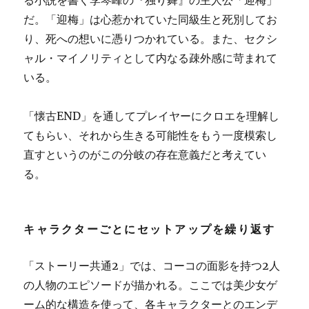
る小説を書く李琴峰の『独り舞』の主人公「迎梅」
だ。「迎梅」は心惹かれていた同級生と死別してお
り、死への想いに憑りつかれている。また、セクシ
ャル・マイノリティとして内なる疎外感に苛まれて
いる。
「懐古END」を通してプレイヤーにクロエを理解し
てもらい、それから生きる可能性をもう一度模索し
直すというのがこの分岐の存在意義だと考えてい
る。
キャラクターごとにセットアップを繰り返す
「ストーリー共通2」では、コーコの面影を持つ2人
の人物のエピソードが描かれる。ここでは美少女ゲ
ーム的な構造を使って、各キャラクターとのエンデ