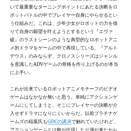
いて最重要なターニングポイントにあたる決断をロ
ボットバトルの中でプレイヤー自身にやらせるとい
う仕組みだ。これは、少年少女がロボットの力を借
りて自身の願望を叶えようとするという『エヴァ
破』のラストシーンのような典型的なロボットアニ
メ的ドラマをゲームの中で再現している。『アルト
デウス』のみならず、クロノスシリーズはジャンル
を意識したADVゲームの骨格を作り上げるのが本当
に上手い。
これが出来ているロボットアニメモチーフのビデオ
ゲームはなかなか無いと思う。単純にアクションゲ
ームにしてしまうと、そこにプレイヤーの決断が介
入せずドラマになりにくいからだ。以前プラチナゲ
ームズの稲葉氏も
GDCの講演
で触れていたけれど、
アクションゲームとは敵が出現したり弾が来たから