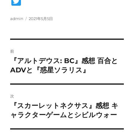
T
w
it
投
投
admin
2021年5月5日
稿
稿
te
者
日:
r
投
前
稿
『アルトデウス: BC』感想 百合と
前
の
ADVと『惑星ソラリス』
ナ
投
ビ
稿:
ゲ
次
『スカーレットネクサス』感想 キ
次
ー
の
ャラクターゲームとシビルウォー
シ
投
稿:
ョ