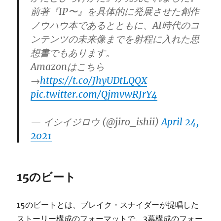
前著『IP〜』を具体的に発展させた創作
ノウハウ本であるとともに、AI時代のコ
ンテンツの未来像までを射程に入れた思
想書でもあります。
Amazonはこちら
→
https://t.co/JhyUDtLQQX
pic.twitter.com/QjmvwRJrY4
— イシイジロウ (@jiro_ishii)
April 24,
2021
15のビート
15のビートとは、ブレイク・スナイダーが提唱した
ストーリー構成のフォーマットで、3幕構成のフォー