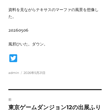
資料を見ながらテキサスのマーファの風景を想像し
た。
20260506
風邪ひいた。ダウン。
T
w
it
投
投
admin
2026年5月21日
稿
稿
te
者
日:
r
投
前
稿
東京ゲームダンジョン12の出展ふり
前