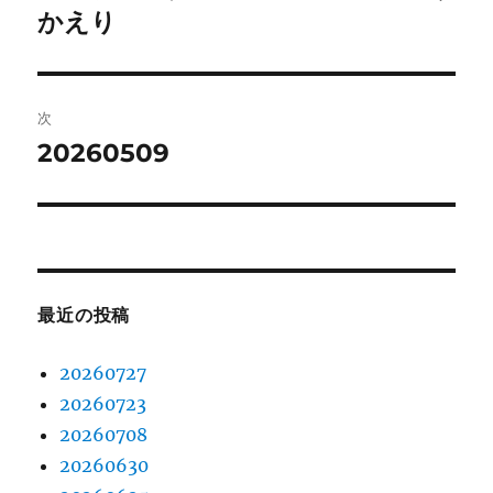
の
かえり
ナ
投
ビ
稿:
ゲ
次
20260509
次
ー
の
シ
投
稿:
ョ
ン
最近の投稿
20260727
20260723
20260708
20260630