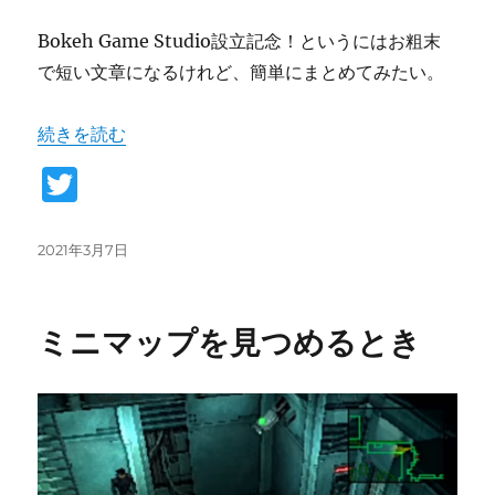
Bokeh Game Studio設立記念！というにはお粗末
で短い文章になるけれど、簡単にまとめてみたい。
“外山圭一郎とメディアアート” の
続きを読む
T
w
it
投
2021年3月7日
稿
te
日:
r
ミニマップを見つめるとき