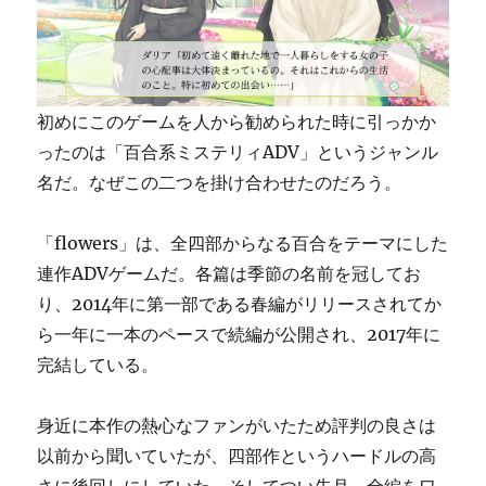
え
る
デ
ス・
ス
初めにこのゲームを人から勧められた時に引っかか
ト
ったのは「百合系ミステリィADV」というジャンル
ラ
名だ。なぜこの二つを掛け合わせたのだろう。
ン
デ
ィ
「flowers」は、全四部からなる百合をテーマにした
ン
連作ADVゲームだ。各篇は季節の名前を冠してお
グ
と
り、2014年に第一部である春編がリリースされてか
蓮
ら一年に一本のペースで続編が公開され、2017年に
沼
完結している。
執
太
に
身近に本作の熱心なファンがいたため評判の良さは
つ
以前から聞いていたが、四部作というハードルの高
い
て
さに後回しにしていた。そしてつい先月、全編をワ