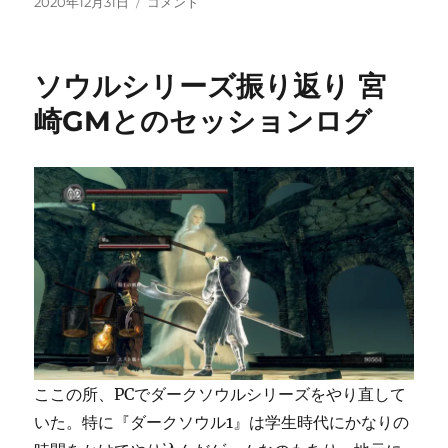
it
投
私
2020年12月31日
コメント
稿
的
te
日:
GOTY2020
r
に
ソウルシリーズ振り返り 宮
崎GMとのセッションログ
ここの所、PCでダークソウルシリーズをやり直して
いた。特に『ダークソウル1』は学生時代にかなりの