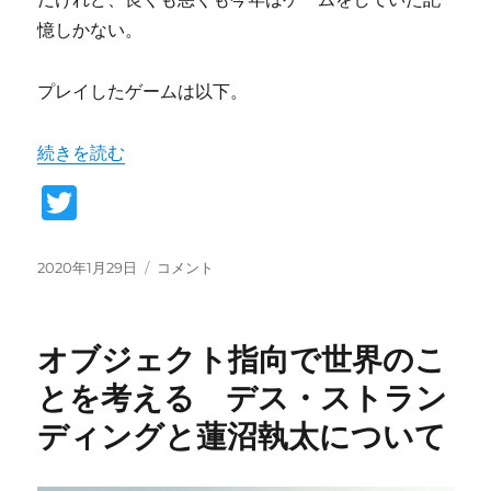
憶しかない。
プレイしたゲームは以下。
“私的GOTY2019” の
続きを読む
T
w
it
投
私
2020年1月29日
コメント
稿
的
te
日:
GOTY2019
r
に
オブジェクト指向で世界のこ
とを考える デス・ストラン
ディングと蓮沼執太について