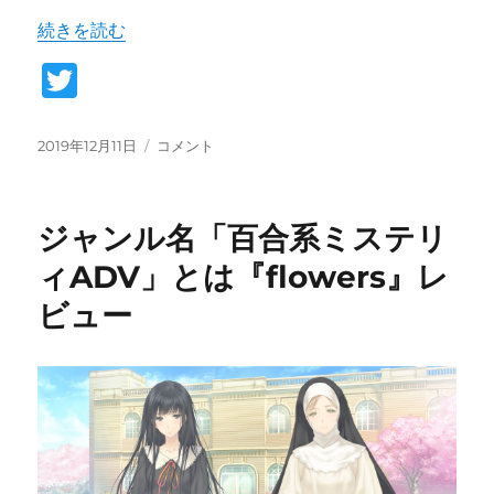
“オブジェクト指向で世界のことを考える デス・ストラ
続きを読む
T
w
it
投
オ
2019年12月11日
コメント
稿
ブ
te
日:
ジ
r
ェ
ジャンル名「百合系ミステリ
ク
ト
ィADV」とは『flowers』レ
指
ビュー
向
で
世
界
の
こ
と
を
考