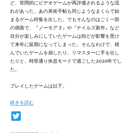
め
ど、世間的にビデオゲームが再評価されるような流
る
れがあった。あの美術手帖も同じようなまくらで始
と
まるゲーム特集を出した。でもそんなのはごく一部
き
に
の側面で、『ノーモア３』や『テイルズ新作』など
自分が楽しみにしていたゲームは殆どが影響を受け
て来年に延期になってしまった。そんなわけで、積
んでいたゲームを崩したり、リマスターに手を出し
たりと、時世通り休息モードで過ごした2020年でし
た。
プレイしたゲームは以下。
“私的GOTY2020” の
続きを読む
T
w