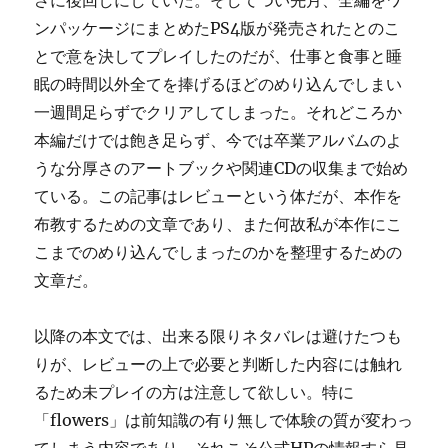
に
ンパッケージにまとめたPS4版が発売されたとのこ
とで意を決してプレイしたのだが、仕事と食事と睡
眠の時間以外全てを捧げるほどのめり込んでしまい
一週間足らずでクリアしてしまった。それどころか
本編だけでは飽き足らず、今では卒業アルバムのよ
うな分厚さのアートブックや関連CDの収集まで始め
ている。この記事はレビューという体だが、本作を
布教するための文章であり、また何故私が本作にこ
こまでのめり込んでしまったのかを整理するための
文章だ。
以降の本文では、出来る限りネタバレは避けたつも
りが、レビューの上で必要と判断した内容には触れ
るため未プレイの方は注意して欲しい。特に
「flowers」は前知識の有り無しで体験の質が変わっ
てしまう内容であり、それこそ公式HPの情報すら見