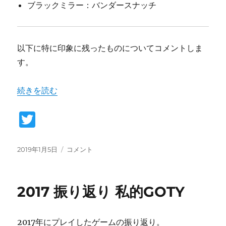
ブラックミラー：バンダースナッチ
以下に特に印象に残ったものについてコメントしま
す。
“2018振り返り 私的GOTY” の
続きを読む
T
w
it
投
2018
2019年1月5日
コメント
稿
振
te
日:
り
r
返
2017 振り返り 私的GOTY
り
私
的
2017年にプレイしたゲームの振り返り。
GOTY