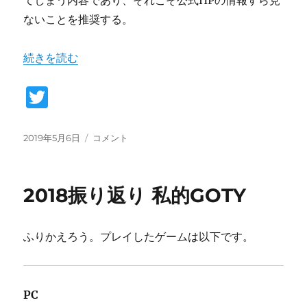
ないことを推奨する。
“ジャンル名「百合系ミステリィADV」とは『flowers』
続きを読む
T
w
it
投
ジ
2019年5月6日
コメント
稿
ャ
te
日:
ン
r
ル
2018振り返り 私的GOTY
名
「百
合
ふりかえろう。プレイしたゲームは以下です。
系
ミ
ス
テ
PC
リ