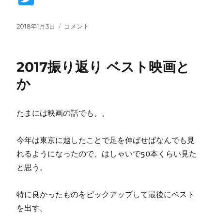
w
it
投
2017
2018年1月3日
コメント
稿
振
te
日:
り
r
返
2017振り返り ベスト映画と
り
私
か
的
GOTY
に
たまには映画の話でも。。
今年は東京に越したことで足を伸ばせばなんでも見
れるようになったので、はしゃいで50本くらい見た
と思う。
特に良かったものをピックアップして最後にベスト
を出す。