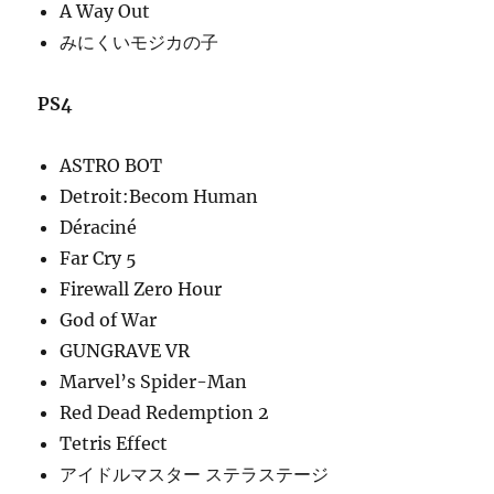
A Way Out
みにくいモジカの子
PS4
ASTRO BOT
Detroit:Becom Human
Déraciné
Far Cry 5
Firewall Zero Hour
God of War
GUNGRAVE VR
Marvel’s Spider-Man
Red Dead Redemption 2
Tetris Effect
アイドルマスター ステラステージ