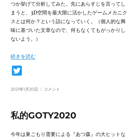
つか挙げて分析してみた。先にあらすじを言ってし
まうと、3D空間を最大限に活かしたゲームメカニク
スとは何か？という話になっていく。（個人的な興
味に基づいた文章なので、何もなくてもがっかりし
ないよう。）
“ミニマップを見つめるとき” の
続きを読む
T
w
it
投
ミ
2021年1月20日
コメント
稿
ニ
te
日:
マ
r
ッ
私的GOTY2020
プ
を
見
今年は巣ごもり需要による『あつ森』の大ヒットな
つ