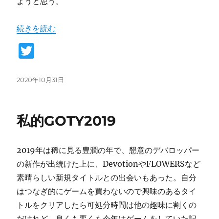
ようと思う。
“ソウルシリーズ振り返り 宮崎GMとのセッションログ” 
続きを読む
T
w
it
投
2020年10月31日
稿
te
日:
r
私的GOTY2019
2019年は稀に見る豊潤の年で、懇意のデバロッパー
の新作が出続けた上に、DevotionやFLOWERSなど
素晴らしい新規タイトルとの出会いもあった。自分
はつなぎ的にゲームを買わないので興味のあるタイ
トルをクリアしたら可処分時間は他の趣味に割くの
だけれど、良くも悪くも今年はゲームをしていた記