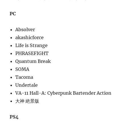
に
PC
Absolver
akashicforce
Life is Strange
PHRASEFIGHT
Quantum Break
SOMA
Tacoma
Undertale
VA-11 Hall-A: Cyberpunk Bartender Action
大神 絶景版
PS4