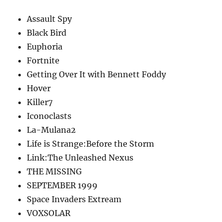
ィ
ADV」
Assault Spy
と
Black Bird
は
『flowers』
Euphoria
レ
Fortnite
ビ
Getting Over It with Bennett Foddy
ュ
ー
Hover
に
Killer7
Iconoclasts
La-Mulana2
Life is Strange:Before the Storm
Link:The Unleashed Nexus
THE MISSING
SEPTEMBER 1999
Space Invaders Extream
VOXSOLAR